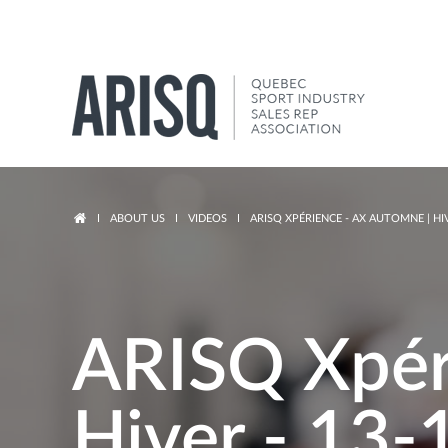
You are here
ABOUT US
VIDEOS
ARISQ XPÉRIENCE - AX AUTOMNE | HIV
ARISQ Xpér
Hiver - 13-