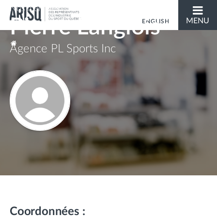
Nos membres
Pierre Langlois
MENU
ENGLISH
Vous êtes ici
Agence PL Sports Inc
Coordonnées :