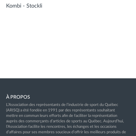
Kombi - Stockli
À PROPOS
L’Association des représentants de l’industrie de sport du Québec
(ARISQ) a été fondée en 1991 par des représentants souhaitant
mettre en commun leurs efforts afin de faciliter la représentation
auprès des commerçants d’articles de sports au Québec. Aujourd’hui,
l’Association facilite les rencontres, les échanges et les occasions
d’affaires pour ses membres soucieux d’offrir les meilleurs produits de