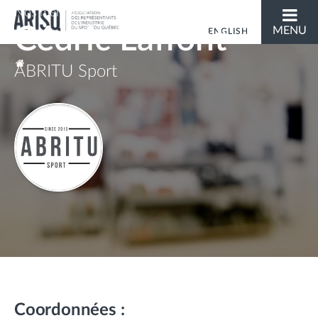
Nos membres
Cédric Laffont
MENU
ENGLISH
Vous êtes ici
ABRITU Sport
Coordonnées :