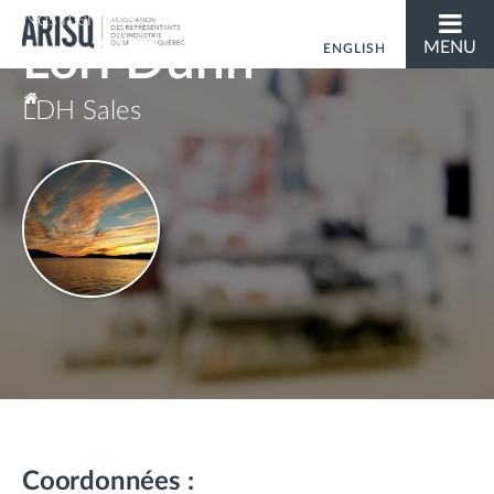
Nos membres
Lori Dunn
MENU
ENGLISH
Vous êtes ici
LDH Sales
Coordonnées :