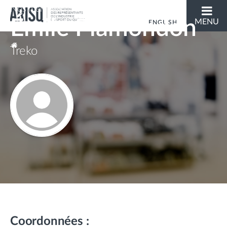
Nos membres
Émile Plamondon
MENU
ENGLISH
Vous êtes ici
Treko
Coordonnées :