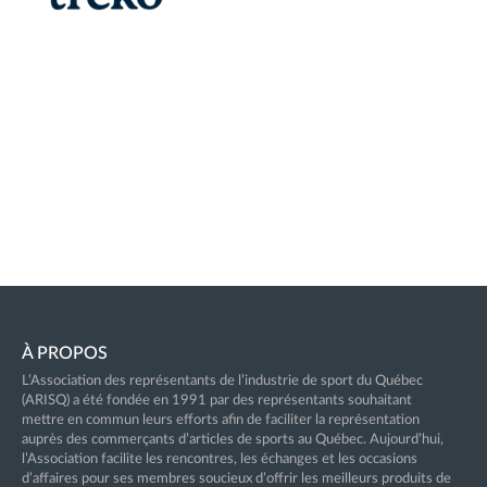
À PROPOS
L’Association des représentants de l’industrie de sport du Québec
(ARISQ) a été fondée en 1991 par des représentants souhaitant
mettre en commun leurs efforts afin de faciliter la représentation
auprès des commerçants d’articles de sports au Québec. Aujourd’hui,
l’Association facilite les rencontres, les échanges et les occasions
d’affaires pour ses membres soucieux d’offrir les meilleurs produits de