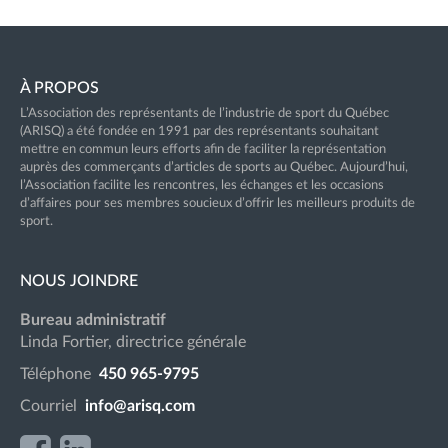
À PROPOS
L’Association des représentants de l’industrie de sport du Québec
(ARISQ) a été fondée en 1991 par des représentants souhaitant
mettre en commun leurs efforts afin de faciliter la représentation
auprès des commerçants d’articles de sports au Québec. Aujourd’hui,
l’Association facilite les rencontres, les échanges et les occasions
d’affaires pour ses membres soucieux d’offrir les meilleurs produits de
sport.
NOUS JOINDRE
Bureau administratif
Linda Fortier, directrice générale
Téléphone
450 965-9795
Courriel
info@arisq.com