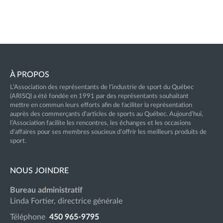
À PROPOS
L’Association des représentants de l’industrie de sport du Québec
(ARISQ) a été fondée en 1991 par des représentants souhaitant
mettre en commun leurs efforts afin de faciliter la représentation
auprès des commerçants d’articles de sports au Québec. Aujourd’hui,
l’Association facilite les rencontres, les échanges et les occasions
d’affaires pour ses membres soucieux d’offrir les meilleurs produits de
sport.
NOUS JOINDRE
Bureau administratif
Linda Fortier, directrice générale
Téléphone
450 965-9795