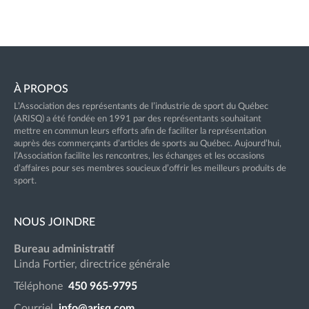
À PROPOS
L’Association des représentants de l’industrie de sport du Québec
(ARISQ) a été fondée en 1991 par des représentants souhaitant
mettre en commun leurs efforts afin de faciliter la représentation
auprès des commerçants d’articles de sports au Québec. Aujourd’hui,
l’Association facilite les rencontres, les échanges et les occasions
d’affaires pour ses membres soucieux d’offrir les meilleurs produits de
sport.
NOUS JOINDRE
Bureau administratif
Linda Fortier, directrice générale
Téléphone
450 965-9795
Courriel
info@arisq.com